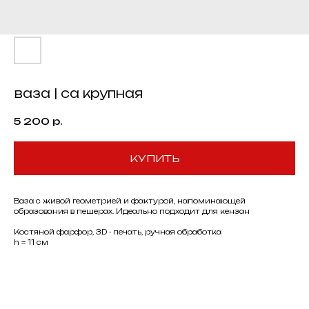
ваза | са крупная
5 200
р.
КУПИТЬ
Ваза с живой геометрией и фактурой, напоминающей
образования в пешерах. Идеально подходит для кензан
Костяной фарфор, 3D - печать, ручная обработка
h = 11 см