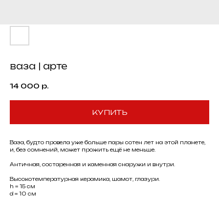
ваза | арте
14 000
р.
КУПИТЬ
Ваза, будто провела уже больше пары сотен лет на этой планете,
и, без сомнений, может прожить ещё не меньше.
Античная, состаренная и каменная снаружи и внутри.
Высокотемпературная керамика, шамот, глазури.
h = 15 см
d = 10 см