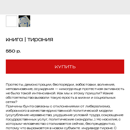
книга | тирания
550
р.
КУПИТЬ
Протесты, демонстрации, беспорядки, забастовки; волнения,
неповиновение, осуждения — никогда еще протестная активность
не была такой интенсивной. Как мы к этому пришли? Какие
обстоятельства вызвали такую ярость в жизни и социальных
сетях?
Причины бунта связаны с отклонениями от либерализма,
избранного в качестве единственной политической модели
(усугубление неравенства, ухудшение условий труда, сокращение
государственных услуг, политические скандалы...). Но насилие, с
которым человечество сталкивается сейчас, беспрецедентно,
потому что выражается в новом субъекте: индивиде-тиране. С