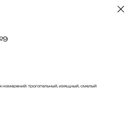
№9
их намерений: трогательный, изящный, смелый