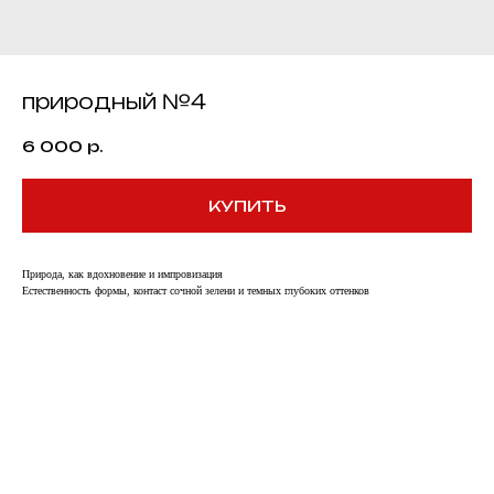
природный №4
6 000
р.
КУПИТЬ
Природа, как вдохновение и импровизация
Естественность формы, контаст сочной зелени и темных глубоких оттенков