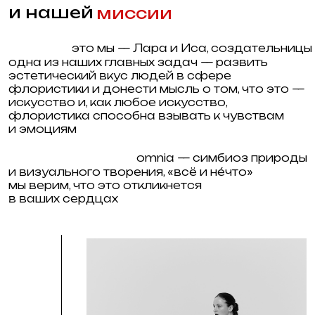
где мы?
ежедневно
мы находимся
без выходных
в самом центре
10:00 -21:00
Cанкт - петербурга
Литейный проспект 29
станция метро
Чернышевская
+7 921 559 8995