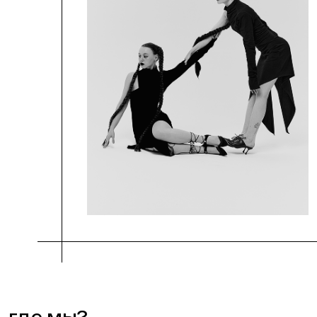
доставка | самовывоз
доставка осуществляется в специальной
транспортировочной вазе с водой
и защитном боксе для бережного
и безопасного перемещения
мы доставляем букеты по городу
и области по тарифам партнерского
приложения Яндекс Go