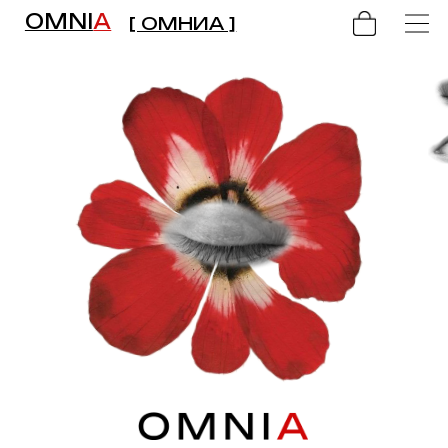
OMNI
A
[ ОМНИА ]