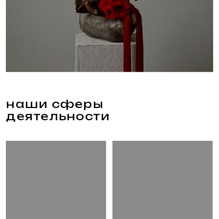
сезонные
декор
букеты
сет -
дизайн