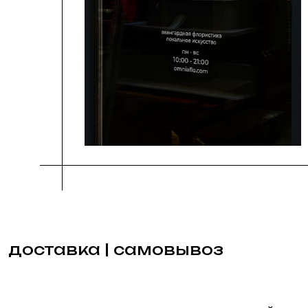
Telegram
WhatsApp
+7 921 559 8995
E-mail
Instagram
Telegram-канал
[ ОМНИА ]