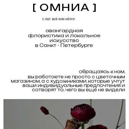
[ ОМНИА ]
с лат. всё или нéчто
авангардная
обращаясь к нам,
флористика и локальное
вы работаете не просто с цветочным
искусство
магазином, а с художниками, которые учтут
ваши индивидуальные предпочтения и
в Санкт - Петербурге
сотворят то, чего вы ещё не видели
флористика